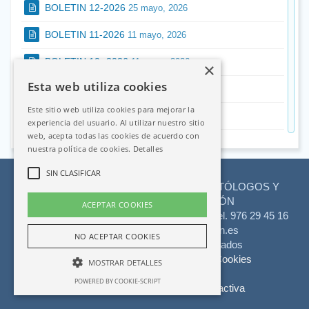
BOLETIN 12-2026
25 mayo, 2026
BOLETIN 11-2026
11 mayo, 2026
BOLETIN 10- 2026
11 mayo, 2026
×
Esta web utiliza cookies
BOLETIN 09-2026
27 abril, 2026
Este sitio web utiliza cookies para mejorar la
BOLETIN 08-2026
13 abril, 2026
experiencia del usuario. Al utilizar nuestro sitio
web, acepta todas las cookies de acuerdo con
BOLETIN 07-2026
3 marzo, 2026
nuestra política de cookies.
Detalles
BOLETIN 06-2026
2 marzo, 2026
SIN CLASIFICAR
ILUSTRE COLEGIO OFICIAL DE ODONTÓLOGOS Y
BOLETIN 05-2026
27 enero, 2026
ESTOMATÓLOGOS DE ARAGÓN
ACEPTAR COOKIES
Clinica
C/ El Aaiún, s/n Bajos - 50002 Zaragoza.
Tel. 976 29 45 16
BOLETIN 04-2026
27 enero, 2026
Dental
dentistasaragon@dentistasaragon.es
NO ACEPTAR COOKIES
Peñas
©2026. Todos los derechos reservados
BOLETÍN 03-2026
21 enero, 2026
-
Política de Privacidad
Política de Cookies
MOSTRAR DETALLES
Tu
BOLETIN 02-2026
14 enero, 2026
POWERED BY COOKIE-SCRIPT
dentista
Desarrollo web para dentistas
Creactiva
en
BOLETIN 01-2026
14 enero, 2026