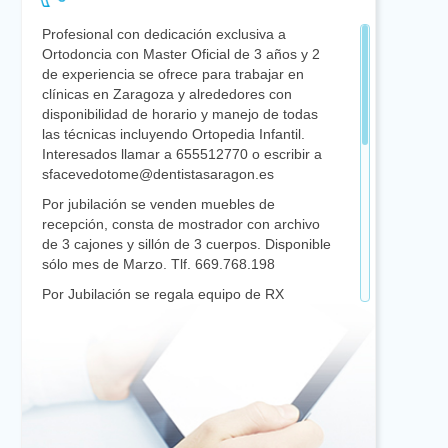
Profesional con dedicación exclusiva a
Ortodoncia con Master Oficial de 3 años y 2
de experiencia se ofrece para trabajar en
clínicas en Zaragoza y alrededores con
disponibilidad de horario y manejo de todas
las técnicas incluyendo Ortopedia Infantil.
Interesados llamar a 655512770 o escribir a
sfacevedotome@dentistasaragon.es
Por jubilación se venden muebles de
recepción, consta de mostrador con archivo
de 3 cajones y sillón de 3 cuerpos. Disponible
sólo mes de Marzo. Tlf. 669.768.198
Por Jubilación se regala equipo de RX
Gendex Dens-o-Mat con 15 años. Vendo
sillón Castellini Puma Eli con 10 años. Precio
negociable. Disponible sólo mes de marzo.
Tlf. 669768198.
Clínica dental en Fraga busca Odontólogo
general, preferiblemente con formación en
Endodoncia, para incorporar en cuadro