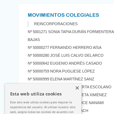
MOVIMIENTOS COLEGIALES
REINCORPORACIONES
Nº 5001271 SONIA TAPIA DURÁN FORMENTERA
BAJAS
Nº 50000277 FERNANDO HERRERO AÍSA
Nº 50000280 JOSÉ LUIS CALVO DEL ARCO
Nº 50000642 EUGENIO ANDRÉS CASADO
Nº 50000759 NORA PUGLIESE LÓPEZ
Nº 50000999 ELENA MARTÍNEZ SANZ
×
Nº 50001107 Mª ANGEL LAHUERTA ESCOLANO
Esta web utiliza cookies
Nº 50001162 CARMEN HERGUETA XIMÉNEZ
Este sitio web utiliza cookies para mejorar la
Nº 50001339 PABLO DEL GIUDICE NANAMI
experiencia del usuario. Al utilizar nuestro sitio
Nº 50001350 NIKITA LE DIVENACH
web, acepta todas las cookies de acuerdo con