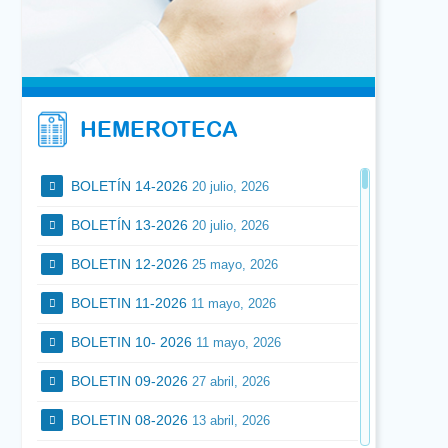
médico. No somos franquicia. Trato familiar y
cercano. Jornadas a convenir. Contactar en el
974472110 o sibarzvera@dentistasaragon.es
Se necesita para clínica privada en Calahorra,
por ampliación, odontólogo general con
HEMEROTECA
Master en periodoncia. Experiencia mínima
de 3 años. Horarios y remuneración a
convenir. Ambiente de trabajo muy agradable.
Valoramos la calidad en el trabajo. Currículum
BOLETÍN 14-2026
20 julio, 2026
a: newcalagurris@gmail.com 610381242.
BOLETÍN 13-2026
20 julio, 2026
BOLETIN 12-2026
25 mayo, 2026
BOLETIN 11-2026
11 mayo, 2026
BOLETIN 10- 2026
11 mayo, 2026
BOLETIN 09-2026
27 abril, 2026
BOLETIN 08-2026
13 abril, 2026