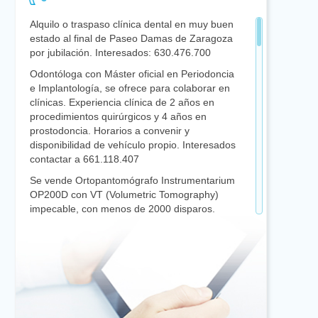
Alquilo o traspaso clínica dental en muy buen
estado al final de Paseo Damas de Zaragoza
por jubilación. Interesados: 630.476.700
Odontóloga con Máster oficial en Periodoncia
e Implantología, se ofrece para colaborar en
clínicas. Experiencia clínica de 2 años en
procedimientos quirúrgicos y 4 años en
prostodoncia. Horarios a convenir y
disponibilidad de vehículo propio. Interesados
contactar a 661.118.407
Se vende Ortopantomógrafo Instrumentarium
OP200D con VT (Volumetric Tomography)
impecable, con menos de 2000 disparos.
Buen servicio técnico. Económico, precio a
convenir. Interesados llamar al 976535510-
606818809
Licenciada en Odontología con experiencia,
docente y Master en Cirugía Oral e Implantes
y Posgrado en Prótesis, Se ofrece para
colaborar en clínicas en Zaragoza y