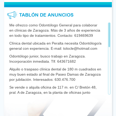
TABLÓN DE ANUNCIOS
Me ofrezco como Odontólogo General para colaborar
en clínicas de Zaragoza. Más de 3 años de experiencia
en todo tipo de tratamientos. Contacto: 619469639
Clínica dental ubicada en Peralta necesita Odontólogo/a
general con experiencia. E-mail: tolocle@hotmail.com
Odontólogo junior, busco trabajo en Zaragoza.
Incorporación inmediata. Tlf. 643671682
Alquilo o traspaso clínica dental de 180 m cuadrados en
muy buen estado al final de Paseo Damas de Zaragoza
por jubilación. Interesados: 630.476.700
Se vende o alquila oficina de 117 m. en C/ Bretón 48,
pral. A de Zaragoza, en la planta de oficinas junto
Colegio de Enfermería. Consta de 2 gabinetes y 2 salas
de espera, zona amplia de recepción y despacho
grande. Interesados: 618093945 / 976.755.585
Se alquila Gabinete Dental en el centro de Zaragoza. Si