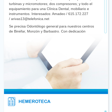
turbinas y micromotores; dos compresores; y todo el
equipamiento para una Clínica Dental, mobiliario e
instrumentos. Interesados: Amadeo / 615.172.227
/ arivas13@telefonica.net
Se precisa Odontólogo general para nuestros centros
de Binéfar, Monzón y Barbastro. Con dedicación
preferente a Endodoncia y prótesis. Contratación en
función de la disponibilidad horaria del profesional,
pudiendo llegar a realizar jornada completa. Régimen
general o colaborador.
Interesados: fjgarcesbailo@dentistasaragon.es
Clínica consolidada en Zaragoza precisa de Odontólogo
(experiencia 10 años) para diagnóstico integral y área
de rimeras Visitas. Se compaginará con trabajo
práctico. Se ofrece incorporación inmediata, contrato 40
horas y proyección laboral.
CV: ftorreslear@dentistasaragon.es
Busco compañero/a preferiblemente con máster en
HEMEROTECA
Endodoncia que quiera crecer y desarrollarse en una
consulta con amplio bagaje histórico. Mínimo 3 días a la
semana en jornada completa. Salario competitivo + plus