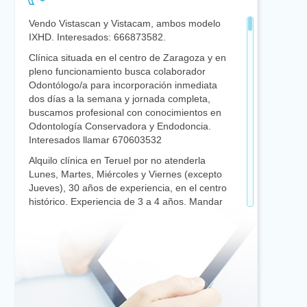
Vendo Vistascan y Vistacam, ambos modelo
IXHD. Interesados: 666873582.
Clínica situada en el centro de Zaragoza y en
pleno funcionamiento busca colaborador
Odontólogo/a para incorporación inmediata
dos días a la semana y jornada completa,
buscamos profesional con conocimientos en
Odontología Conservadora y Endodoncia.
Interesados llamar 670603532
Alquilo clínica en Teruel por no atenderla
Lunes, Martes, Miércoles y Viernes (excepto
Jueves), 30 años de experiencia, en el centro
histórico. Experiencia de 3 a 4 años. Mandar
Currículum
aparandamoreno@dentistasaragon.es
Se busca compañero con dedicación
preferente a Implantología y Cirugía Oral, con
Máster Universitario con 3 ó 4 años de
experiencia para clínica de Monreal. Del
Campo en Teruel. Mandar Currículum