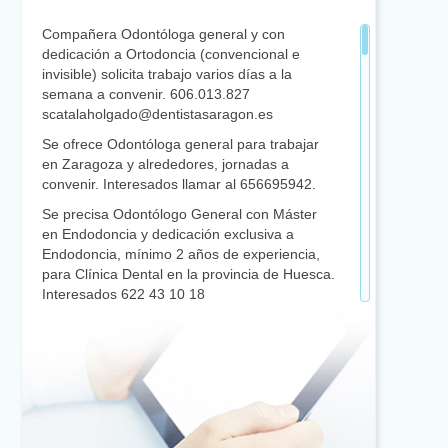
Compañera Odontóloga general y con
dedicación a Ortodoncia (convencional e
invisible) solicita trabajo varios días a la
semana a convenir. 606.013.827
scatalaholgado@dentistasaragon.es
Se ofrece Odontóloga general para trabajar
en Zaragoza y alrededores, jornadas a
convenir. Interesados llamar al 656695942.
Se precisa Odontólogo General con Máster
en Endodoncia y dedicación exclusiva a
Endodoncia, mínimo 2 años de experiencia,
para Clínica Dental en la provincia de Huesca.
Interesados 622 43 10 18
Se precisa Odontólogo con dedicación
preferente o exclusiva a Ortodoncia y con
Máster en Ortodoncia y CERTIFICACIÓN en
Odontología Invisible, mínimo 2 años de
experiencia, para Clínica Dental en la
provincia de Huesca. Interesados 622 43 10
18