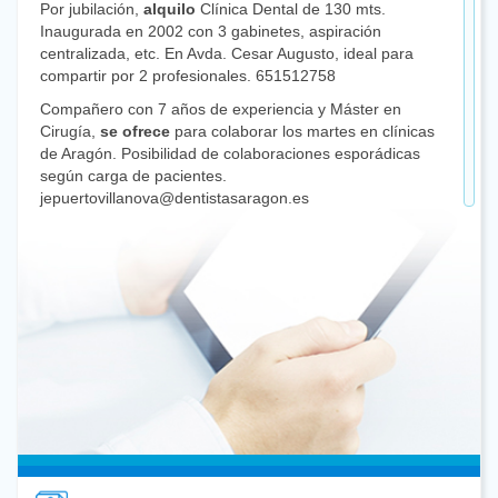
Por jubilación,
alquilo
Clínica Dental de 130 mts.
Inaugurada en 2002 con 3 gabinetes, aspiración
centralizada, etc. En Avda. Cesar Augusto, ideal para
compartir por 2 profesionales. 651512758
Compañero con 7 años de experiencia y Máster en
Cirugía,
se ofrece
para colaborar los martes en clínicas
de Aragón. Posibilidad de colaboraciones esporádicas
según carga de pacientes.
jepuertovillanova@dentistasaragon.es
Alquilo o traspaso
Clínica Dental en muy buen estado
al final de Paseo Damas de Zaragoza por jubilación.
Interesados: 630.476.700
Odontóloga con Máster oficial en Periodoncia e
Implantología,
se ofrece
para colaborar en clínicas.
Experiencia clínica de 2 años en procedimientos
quirúrgicos y 4 años en prostodoncia. Horarios a
convenir y disponibilidad de vehículo propio.
Interesados contactar a 661.118.407
Se necesita
Odontólogo para Clínica en Calatayud.
Interesados pueden enviar currículum a