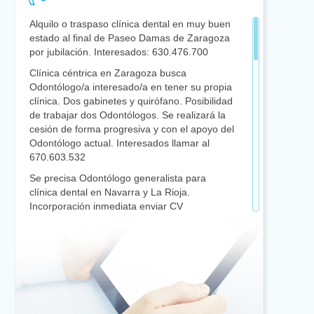
Alquilo o traspaso clínica dental en muy buen
estado al final de Paseo Damas de Zaragoza
por jubilación. Interesados: 630.476.700
Clínica céntrica en Zaragoza busca
Odontólogo/a interesado/a en tener su propia
clínica. Dos gabinetes y quirófano. Posibilidad
de trabajar dos Odontólogos. Se realizará la
cesión de forma progresiva y con el apoyo del
Odontólogo actual. Interesados llamar al
670.603.532
Se precisa Odontólogo generalista para
clínica dental en Navarra y La Rioja.
Incorporación inmediata enviar CV
sdelgado@gurpegui.net
Compañero con 7 años de experiencia y
Máster en Cirugía Bucal, Periodoncia e
Implantología se ofrece para colaborar 1 día
a la semana en clínicas de Zaragoza, Huesca
y alrededores. 610.092.800