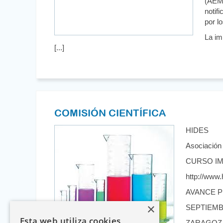
(AEMP
notif
por l
La im
[...]
COMISIÓN CIENTÍFICA
HIDES
Asociación 
CURSO IM
http://www.
AVANCE 
×
SEPTIEM
Esta web utiliza cookies
ZARAGOZA