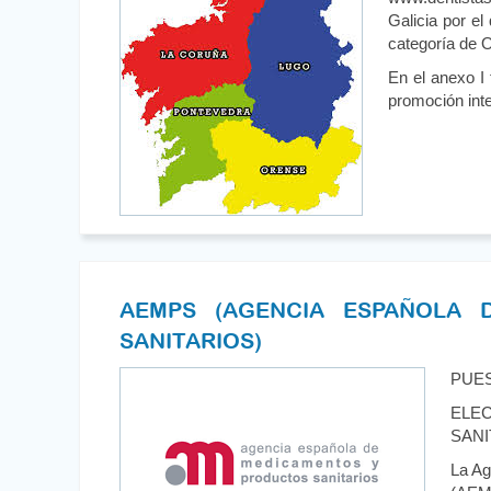
Galicia por el
categoría de O
En el anexo I 
promoción inte
AEMPS (AGENCIA ESPAÑOLA 
SANITARIOS)
PUES
ELE
SANI
La Ag