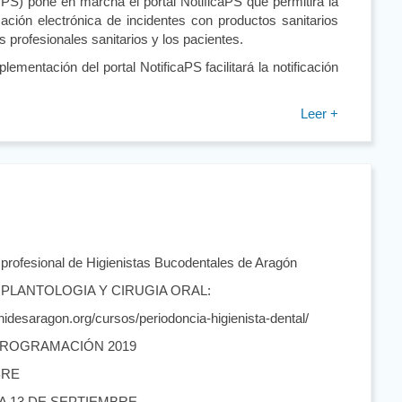
S) pone en marcha el portal NotificaPS que permitirá la
icación electrónica de incidentes con productos sanitarios
os profesionales sanitarios y los pacientes.
plementación del portal NotificaPS facilitará la notificación
Leer +
profesional de Higienistas Bucodentales de Aragón
PLANTOLOGIA Y CIRUGIA ORAL:
hidesaragon.org/cursos/periodoncia-higienista-dental/
PROGRAMACIÓN 2019
BRE
 13 DE SEPTIEMBRE