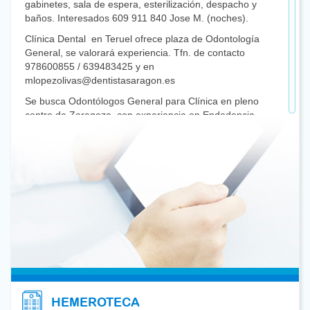
gabinetes, sala de espera, esterilización, despacho y
baños. Interesados 609 911 840 Jose M. (noches).
Clínica Dental en Teruel ofrece plaza de Odontología
General, se valorará experiencia. Tfn. de contacto
978600855 / 639483425 y en
mlopezolivas@dentistasaragon.es
Se busca Odontólogos General para Clínica en pleno
centro de Zaragoza, con experiencia en Endodoncia.
Interesados contactar al 722304781
Buscamos Odontólogo con experiencia en
Prostodoncia. Desarrollo en ambiente familiar con
equipo multidisciplinar. 655933165 o
ftorreslear@dentistasaragon.es
Buscamos compañeros/as con dedicación a
Prostodoncia; experiencia mínimo 4 años en prótesis
sobre implantes y prótesis fija. Dos días a la semana.
Interesados mandar correo a ceiozaragoza@gmail.com
y Tfno. 976402482
Clínica dental privada precisa Odontólogo General.
HEMEROTECA
Interesados enviar curriculum a: