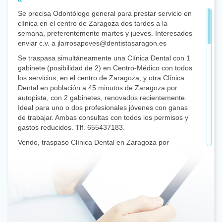
Se precisa Odontólogo general para prestar servicio en
clínica en el centro de Zaragoza dos tardes a la
semana, preferentemente martes y jueves. Interesados
enviar c.v. a jlarrosapoves@dentistasaragon.es
Se traspasa simultáneamente una Clínica Dental con 1
gabinete (posibilidad de 2) en Centro-Médico con todos
los servicios, en el centro de Zaragoza; y otra Clínica
Dental en población a 45 minutos de Zaragoza por
autopista, con 2 gabinetes, renovados recientemente.
Ideal para uno o dos profesionales jóvenes con ganas
de trabajar. Ambas consultas con todos los permisos y
gastos reducidos. Tlf. 655437183.
Vendo, traspaso Clínica Dental en Zaragoza por
jubilación. Interesados: 607 343 345
Se busca Odontólogo general con al menos 1 año de
experiencia para colaborar la jornada del miércoles en
clínica privada de nueva apertura en el centro de
Zaragoza. Interesados mandad CV a
cvintanelmoreno@dentistasaragon.es
Vendo equipo de sedación Matrx-Digital, nuevo sin usar.