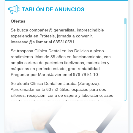
TABLÓN DE ANUNCIOS
Ofertas
Se busca compañer@ generalista, imprescindible
experiencia en Prótesis, jornada a convenir.
Interesad@s llamar al 635310581.
Se traspasa Clínica Dental en las Delicias a pleno
rendimiento. Mas de 35 años en funcionamiento, con
amplia cartera de pacientes fidelizados, materiales y
máquinas en perfecto estado, gran rentabilidad.
Preguntar por Marta/Javier en el 976 79 51 10
Se alquila Clínica Dental en Jaraba (Zaragoza).
Aproximadamente 60 m2 útiles: espacios para dos
sillones, recepción, zona de espera y laboratorio; aseo;
cuarto acondicionado para ortopantomógrafo. Equipo
de aspiración para dos sillones; sillón dental comprado
hace 6 años con poco uso; otro sillón para prótesis;
turbinas y micromotores; dos compresores; y todo el
equipamiento para una Clínica Dental, mobiliario e
instrumentos. Interesados: Amadeo / 615.172.227 /