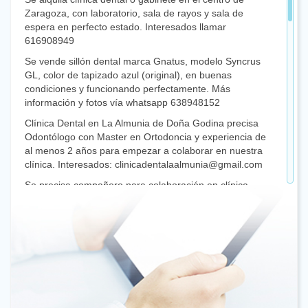
Zaragoza, con laboratorio, sala de rayos y sala de
espera en perfecto estado. Interesados llamar
616908949
Se vende sillón dental marca Gnatus, modelo Syncrus
GL, color de tapizado azul (original), en buenas
condiciones y funcionando perfectamente. Más
información y fotos vía whatsapp 638948152
Clínica Dental en La Almunia de Doña Godina precisa
Odontólogo con Master en Ortodoncia y experiencia de
al menos 2 años para empezar a colaborar en nuestra
clínica. Interesados: clinicadentalaalmunia@gmail.com
Se precisa compañero para colaboración en clínica
dental situada en Corella (Navarra). Interesantes
condiciones. Incorporación inmediata.
dentalcorella@gmail.com. 948401974 y 639363612
Se vende contra ángulos Kavo seminuevos, articulador
Dentatus y otros materiales de clínica a precios muy
interesantes. Más información: 976.44.21.03
Compañero con Máster universitario en Periodoncia,