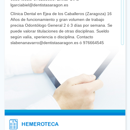
lgarciabiel@dentistasaragon.es
Clínica Dental en Ejea de los Caballeros (Zaragoza) 16
Años de funcionamiento y gran volumen de trabajo
precisa Odontólogo General 2 ó 3 días por semana. Se
puede valorar titulaciones de otras disciplinas. Sueldo
según valía, xperiencia o disciplina. Contacto
slabenanavarro@dentistasaragon.es ó 976664545
Se precisa compañero con máster oficial y dedicación
exclusiva a ortodoncia, para clínica dental en Zaragoza.
Mandar email a egb.clinicadental@gmail.com
Clínica Dental en expansión en Soria, queremos
ampliar equipo para seguir ofreciendo el mejor servicio
a nuestros pacientes. Somos una clínica privada y
familiar. Buscamos un Odontólogo generalista en Soria.
Incorporación inmediata, buenas condiciones.
Interesados mandar el Curriculum a:
info@clínicadentalsoria.es
Clínica dental privada en el centro de Zaragoza busca
colaborador con Máster en Endodoncia para trabajar
HEMEROTECA
media jornada a la semana. Se dispone de motor y