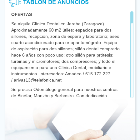
TABLÓN DE ANUNCIOS
OFERTAS
Se alquila Clínica Dental en Jaraba (Zaragoza).
Aproximadamente 60 m2 útiles: espacios para dos
sillones, recepción, zona de espera y laboratorio; aseo;
cuarto acondicionado para ortopantomógrafo. Equipo
de aspiración para dos sillones; sillón dental comprado
hace 6 años con poco uso; otro sillón para prótesis;
turbinas y micromotores; dos compresores; y todo el
equipamiento para una Clínica Dental, mobiliario e
instrumentos. Interesados: Amadeo / 615.172.227
/ arivas13@telefonica.net
Se precisa Odontólogo general para nuestros centros
de Binéfar, Monzón y Barbastro. Con dedicación
preferente a Endodoncia y prótesis. Contratación en
función de la disponibilidad horaria del profesional,
pudiendo llegar a realizar jornada completa. Régimen
general o colaborador.
Interesados: fjgarcesbailo@dentistasaragon.es
Clínica consolidada en Zaragoza precisa de Odontólogo