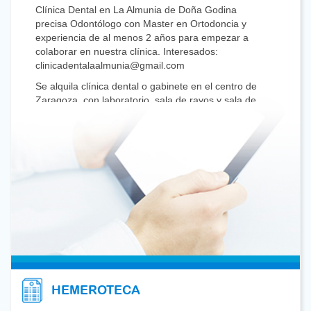
Clínica Dental en La Almunia de Doña Godina
precisa Odontólogo con Master en Ortodoncia y
experiencia de al menos 2 años para empezar a
colaborar en nuestra clínica. Interesados:
clinicadentalaalmunia@gmail.com
Se alquila clínica dental o gabinete en el centro de
Zaragoza, con laboratorio, sala de rayos y sala de
espera en perfecto estado. Interesados llamar
616908949
Se vende sillón dental marca Gnatus, modelo
Syncrus GL, color de tapizado azul (original), en
buenas condiciones y funcionando perfectamente.
Más información y fotos vía whatsapp 638948152
Odontólogo General busco trabajo
preferentemente media jornada. 622947043
Se busca Odontólogo/a general para colaborar en
Clínica Dental en Teruel. Buen ambiente de
trabajo. Amplio volumen de pacientes. Días de
trabajo a convenir. Contacto: 679 205 838
HEMEROTECA
Se ofrece Odontólogo general y con dedicación