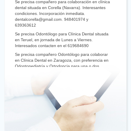
Se precisa compañero para colaboración en clínica
dental situada en Corella (Navarra). Interesantes
condiciones. Incorporación inmediata.
dentalcorella@gmail.com. 948401974 y
639363612
Se precisa Odontólogo para Clínica Dental situada
en Teruel, en jornada de Lunes a Viernes.
Interesados contacten en el 619684690
Se precisa compañero Odontólogo para colaborar
en Clínica Dental en Zaragoza, con preferencia en
Odontopediatría y Ortodoncia para una o dos
medias jornadas. Interesados contacten en el
619684690.
Vendo, Traspaso Clínica Dental en Zaragoza por
Jubilación. Interesados: 607 343 345
Se precisa Odontólogo general a jornada completa
para Clínica en Logroño. Interesados: 941511680
Se busca Odontólogo general con al menos 1 año
de experiencia para colaborar la jornada del
miércoles en clínica privada de nueva apertura en