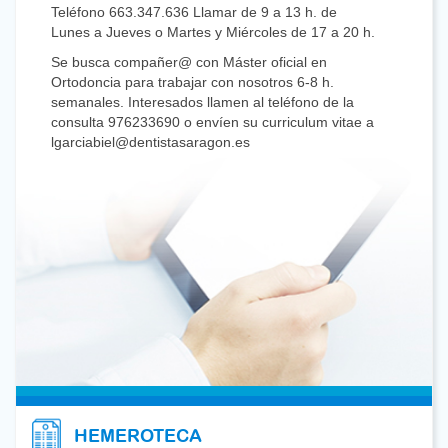
Teléfono 663.347.636 Llamar de 9 a 13 h. de
Lunes a Jueves o Martes y Miércoles de 17 a 20 h.
Se busca compañer@ con Máster oficial en
Ortodoncia para trabajar con nosotros 6-8 h.
semanales. Interesados llamen al teléfono de la
consulta 976233690 o envíen su curriculum vitae a
lgarciabiel@dentistasaragon.es
Se precisa Odontólogo con experiencia en
Odontología Restauradora, Endodoncia,
Prostodoncia, para colaborar en Clínica privada en
Zaragoza centro. Interesados mandar C.V. a
nlafuenteasensio@dentistasaragon.es
Estamos seleccionando Odontólogos con
dedicación preferente o exclusiva a Ortodoncia y
Endodoncia para trabajar en Irlanda: Galway,
Carlow y Limerick, en centros privados. Las
incorporaciones tendrían lugar entre Junio y
Octubre de este año. Los puestos son a tiempo
completo. Interesados por favor enviar CV a:
javiermadrid@pharmarecs.com
HEMEROTECA