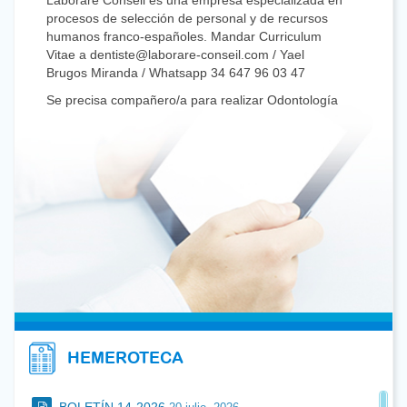
procesos de selección de personal y de recursos
humanos franco-españoles. Mandar Curriculum
Vitae a dentiste@laborare-conseil.com / Yael
Brugos Miranda / Whatsapp 34 647 96 03 47
Se precisa compañero/a para realizar Odontología
Conservadora y Endodoncia. Días de trabajo y
horario a convenir. Interesados llamar al teléfono
669079271.
Se precisa Odontólog@ general para Clínica
Dental en Tarazona (Zaragoza). Interesados:
606861850
Se ofrece puesto de Odontólogo general en
Francia, condiciones muy atractivas, contrato
indefinido sin permanencia, 6 semanas
vacaciones, 4 días a la semana, clínicas
multidisciplinares, ayudamos en trámites
colegiación y mejorar nivel de francés,
dentistasenfrancia@gmail.com
HEMEROTECA
Seleccionamos compañero Odontólogo con
dedicación preferente o exclusiva a Endodoncia
BOLETÍN 14-2026