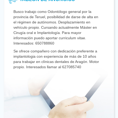
Busco trabajo como Odontólogo general por la
provincia de Teruel, posibilidad de darse de alta en
el régimen de autónomos. Desplazamiento en
vehículo propio. Cursando actualmente Máster en
Cirugía oral e Implantología. Para mayor
información puedo aportar curriculum vitae.
Interesados: 650788860
Se ofrece compañero con dedicación preferente a
implantologia con experiencia de más de 10 años
para trabajar en clínicas dentales de Aragón. Motor
propio. Interesados llamar al 627085740
Clínica Dental en Zaragoza capital, precisa
incorporar a su equipo de trabajo a odontólogo/a
general para media jornada o días a convenir si
fuera posible. Se valorará las ganas de formar
parte del equipo y estar en continua formación.
Interesados/as contactar al 636 62 35 24
Clínica Dental a diez kilómetros de Zaragoza
necesita Odontólogo general para colaboración