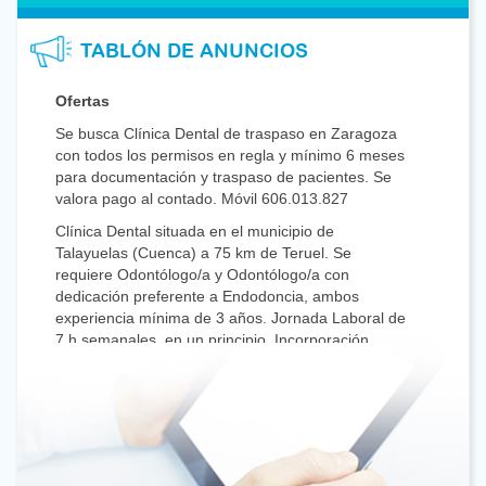
TABLÓN DE ANUNCIOS
Ofertas
Se busca Clínica Dental de traspaso en Zaragoza
con todos los permisos en regla y mínimo 6 meses
para documentación y traspaso de pacientes. Se
valora pago al contado. Móvil 606.013.827
Clínica Dental situada en el municipio de
Talayuelas (Cuenca) a 75 km de Teruel. Se
requiere Odontólogo/a y Odontólogo/a con
dedicación preferente a Endodoncia, ambos
experiencia mínima de 3 años. Jornada Laboral de
7 h semanales, en un principio. Incorporación
inmediata. Enviar currículos a
talayuelas@modestrevertibravo.com
Se necesita Odontólogo/a y compañero/a con
dedicación preferente a Endodoncia para Clínica
Dental en Calamocha, Interesantes condiciones
económicas Horario a convenir por el interesado.