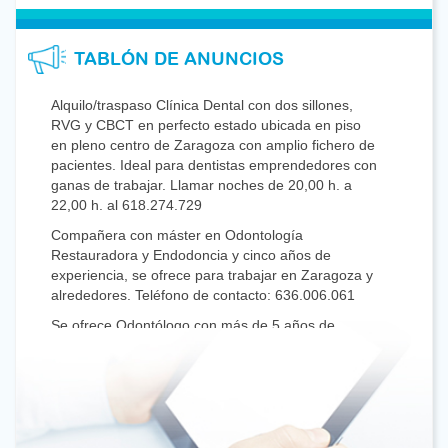
TABLÓN DE ANUNCIOS
Alquilo/traspaso Clínica Dental con dos sillones,
RVG y CBCT en perfecto estado ubicada en piso
en pleno centro de Zaragoza con amplio fichero de
pacientes. Ideal para dentistas emprendedores con
ganas de trabajar. Llamar noches de 20,00 h. a
22,00 h. al 618.274.729
Compañera con máster en Odontología
Restauradora y Endodoncia y cinco años de
experiencia, se ofrece para trabajar en Zaragoza y
alrededores. Teléfono de contacto: 636.006.061
Se ofrece Odontólogo con más de 5 años de
experiencia de dedicación exclusiva en cirugía oral,
periodoncia e implantoprótesis. Centrado en
calidad de tratamiento y atención al paciente.
Jornadas a convenir. email:
oralsurgerymayaon@gmail.com