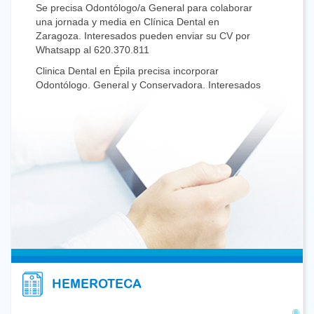
Se precisa Odontólogo/a General para colaborar
una jornada y media en Clínica Dental en
Zaragoza. Interesados pueden enviar su CV por
Whatsapp al 620.370.811
Clinica Dental en Épila precisa incorporar
Odontólogo. General y Conservadora. Interesados
mandar CV a: jpgiltosaus@dentistasaragon.es ó
635.24.54.23
Clinica Dental en Zaragoza con más de 35 años en
funcionamiento busca compañero para dedicarse a
Odontología General con al menos 3 años de
experiencia para niños y adultos. Serían
tratamientos de Conservadora y Endondoncia.
Horarios y jornadas a convenir en entrevista.
Interesados mandar CV a
baspreagornatti@dentistasaragon.es
Clínica Dental en Alcañiz (Teruel) busca un
compañero/a con dedicación preferente o
exclusiva a Ortodoncia: brackets convencio…
HEMEROTECA
Clínica Dental privada en el centro de