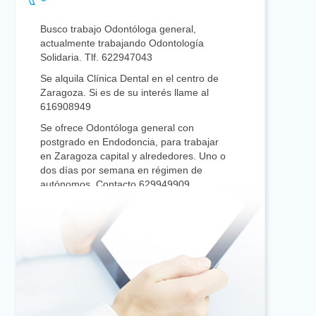
Busco trabajo Odontóloga general,
actualmente trabajando Odontología
Solidaria. Tlf. 622947043
Se alquila Clínica Dental en el centro de
Zaragoza. Si es de su interés llame al
616908949
Se ofrece Odontóloga general con
postgrado en Endodoncia, para trabajar
en Zaragoza capital y alrededores. Uno o
dos días por semana en régimen de
autónomos. Contacto 629949909
Se vende o alquila oficina de 117 m. en
C/ Bretón 48, pral. A de Zaragoza, en la
planta de oficinas junto Colegio de
Enfermería. Consta de 2 gabinetes y 2
salas de espera, zona amplia de
recepción y despacho grande.
Interesados: 618093945 / 976.755.585
Busco Colegiado/a con experiencia que