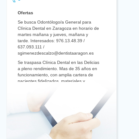
Ofertas
Se busca Odontólogo/a General para
Clínica Dental en Zaragoza en horario de
martes mañana y jueves, mañana y
tarde. Interesados: 976.13.48.39 /
637.093.111 /
sgimenezdescalzo@dentistaaragon.es
Se traspasa Clínica Dental en las Delicias
a pleno rendimiento. Mas de 35 años en
funcionamiento, con amplia cartera de
pacientes fidelizados, materiales y
máquinas en perfecto estado, gran
rentabilidad. Preguntar por Marta/Javier
en el 976 79 51 10
Se busca Odontólogo/a con
conocimiento en Endodoncia y
Odontología Restauradora para trabajar
cuatro días a la semana a jornada
completa en Barbastro. Buen ambiente