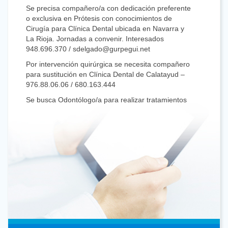
Se precisa compañero/a con dedicación preferente
o exclusiva en Prótesis con conocimientos de
Cirugía para Clínica Dental ubicada en Navarra y
La Rioja. Jornadas a convenir. Interesados
948.696.370 / sdelgado@gurpegui.net
Por intervención quirúrgica se necesita compañero
para sustitución en Clínica Dental de Calatayud –
976.88.06.06 / 680.163.444
Se busca Odontólogo/a para realizar tratamientos
de Prótesis, Estética y Conservadora en Clínica
Dental multidisciplinar y digitalizada en Monzón
(Huesca).
Interesados: afuentesrami@dentistasaragon.com /
619768543
Se busca compañero/a con dedicación preferente
o exclusiva en Ortodoncia invisible, Ortodoncia
interceptiva y microtornillos, con experiencia, para
trabajar en Alcañiz (Teruel). Interesados, llamar o
enviar WhatsApp al 670 40 34 01
Clínica Dental en Villanueva de Gállego (a 5