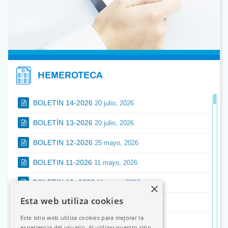
HEMEROTECA
BOLETÍN 14-2026
20 julio, 2026
BOLETÍN 13-2026
20 julio, 2026
BOLETIN 12-2026
25 mayo, 2026
BOLETIN 11-2026
11 mayo, 2026
BOLETIN 10- 2026
11 mayo, 2026
×
Esta web utiliza cookies
BOLETIN 09-2026
27 abril, 2026
Este sitio web utiliza cookies para mejorar la
BOLETIN 08-2026
13 abril, 2026
experiencia del usuario. Al utilizar nuestro sitio