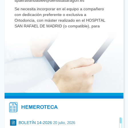
spakravanbadiee@dentistasaragon.es
Se necesita incorporar en el equipo a compañero
con dedicación preferente o exclusiva a
Ortodoncia, con máster realizado en el HOSPITAL
SAN RAFAEL DE MADRID (o compatible), para
continuar y colaborar con el ya existente. Es
necesario mínimo un día al mes. Interesados
llamar al 976.221.755
Se necesita Odontólogo/a general para clínica en
Zaragoza. Agradeceremos a los interesados
ponerse en contacto con nosotros a través del
976.798.133
Busco empleo como Odontóloga general en
Zaragoza
experiencia y formación continua en Restauradora
y estética Director Instalaciones Rx. Vehículo
propio. Disponibilidad inmediata y horario a
convenir. Interesados: 610.887.892
HEMEROTECA
Vendo, alquilo con traspaso, Clínica Dental ubicada
a 15 Km de Zaragoza con buenas comunicaciones,
BOLETÍN 14-2026
20 julio, 2026
totalmente instalada. Por no poder atender.