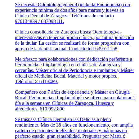
Se necesita Odontólogo general (incluida Endodoncia) con
experiencia mínima de dos años para martes y jueves en
Clínica Dental de Zaragoza. Teléfonos de contacto
976134839 / 637093111.
Clinica consolidada en Zaragoza busca Odontólogo/a,
interesados/as en tener su propia clínica, por futura jubilación
de la titular. La cesión se realizará de forma progresiva con
apoyo de la dentista actual. Contacto telf 639521158
Me ofrezco para colaboraciones con dedicación preferente a
Periodoncia e Implantología en clínicas de Zaragoza y
cercanías. Máster oficial de Periodoncia e implantes y Máster
oficial de Medicina Bucal. Material y motor propios.
Teléfono: 655113489.
Compañero con 7 años de experiencia y Máster en Cirugía
Bucal, Periodoncia e Implantología se ofrece para colaborar 1
día a la semana en Clínicas de Zaragoza, Huesca y
alrededores. 610.092.800
Se traspasa Clínica Dental en las Delicias a pleno
rendimiento. Mas de 35 años en funcionamiento, con amplia
cartera de pacientes fidelizados, materiales y máquinas en
perfecto estado, gran rentabilidad. Preguntar por Marta ó