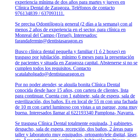
experiencia mínima de dos años para martes y jueves en
Clínica Dental de Zaragoza. Teléfonos de contacto
976134839 / 637093111.
Se precisa Odontólogo/a general (2 días a la semana) con al
menos 2 años de experiencia en el sector, para clínica en
Monreal del Campo (Teruel). Interesados:
farandafermin@dentistasaragon.es
Busco clínica dental pequeña y familiar (1 ó 2 boxes) en
traspaso por jubilación, mínimo 6 meses para la presentación
de pacientes y situada en Zaragoza capital. Abstenerse si no se
cumplen todos los requisitos. Contacto
scatalaholgado@dentistasaragon.es
Por no poder atender, se alquila bonita Clínica Dental
conocida desde hace 15 años, con cartera de clientes, lista
para continuar. Cuenta con 1 gabinete, sala de espera, sala de
esterilización, dos baños. Es en local de 55 m con una fachada
de 10 m con cartel luminoso con vistas a un parque, zona muy
buena. Interesados llamar al 622193340 Pamplona- Navarra.
Se traspasa Clínica Dental totalmente equipada, 3 gabinetes,
despacho, sala de espera, recepción, dos baños, 2 áreas para
taller y laboratorio muy equipados, ortopanto/tele digital, láser,