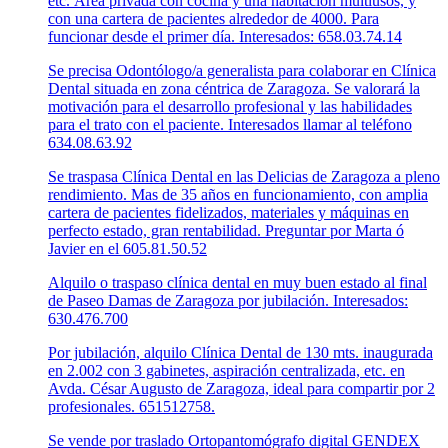
etc. Área privada con cocina y una habitación multiusos, y
con una cartera de pacientes alrededor de 4000. Para
funcionar desde el primer día. Interesados: 658.03.74.14
Se precisa Odontólogo/a generalista para colaborar en Clínica
Dental situada en zona céntrica de Zaragoza. Se valorará la
motivación para el desarrollo profesional y las habilidades
para el trato con el paciente. Interesados llamar al teléfono
634.08.63.92
Se traspasa Clínica Dental en las Delicias de Zaragoza a pleno
rendimiento. Mas de 35 años en funcionamiento, con amplia
cartera de pacientes fidelizados, materiales y máquinas en
perfecto estado, gran rentabilidad. Preguntar por Marta ó
Javier en el 605.81.50.52
Alquilo o traspaso clínica dental en muy buen estado al final
de Paseo Damas de Zaragoza por jubilación. Interesados:
630.476.700
Por jubilación, alquilo Clínica Dental de 130 mts. inaugurada
en 2.002 con 3 gabinetes, aspiración centralizada, etc. en
Avda. César Augusto de Zaragoza, ideal para compartir por 2
profesionales. 651512758.
Se vende por traslado Ortopantomógrafo digital GENDEX