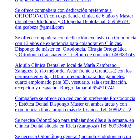
Se ofrece compañera con dedicación preferente a
ORTODONCIA con experiencia clínica de 6 años y Máster
oficial en Ortodoncia y Ortopedia Dentofacial. 659586591
dra.gcabeza@gmail.com
Se ofrece compañera con dedicación exclusiva en Ortodoncia
con 13 años de experiencia para colaborar en Clínicas.
Dispongo de máster en: Ortodoncia, Cirugía Ortognática
y Ortodoncia transparente. Teléfono de contacto: 660983743
Alquilo Clínica Dental en local de María Zambrano –
Zaragoza (en lo mejor del Actur frente a GranCasa) con los
permisos en vigor, 110 m. preparado para dos gabinetes,
cuarto emplomado para 3D, vestuario, sala esterilización,
recepción y despacho. Ruego llamar al 654510741
Compañera se ofrece con dedicación preferente Prostodoncia
y Estética Dental Dispongo Master en ambas áreas y con
experiencia clínica amplia más de 15 años. Tel: 608625122
Se precisa Odontólogo para trabajar dos días a la semana, en
Clínica Dental situada en Ricla (Zaragoza) Tel: 609336402
Se necesita Odontólogo general (incluida Endodoncia) con