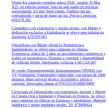
Vendo Kit rotatorio completo marca NSK, modelo Ti-Max
X25, en estuche original. Solo ha sido usado en prácticas
universitarias. En muy buen estado. Turbina con luz,
contraángulo y pieza de mano sin luz. Precio a negociar.
659.078.205
Compañero con experiencia y equipo propio, con Máster y
dedicación exclusiva a Endodoncia se ofrece para trabajar en
Zaragoza. 679.959.907
Odontóloga con Máster oficial en Periodoncia e
Implantología, se ofrece para colaborar en clínicas.
Experiencia clínica de 2 años en procedimientos quirúrgicos y
4 años en prostodoncia. Horarios a convenir y disponibilidad
de vehículo propio. Interesados contactar a 661.118.407
Se vende Ortopantomógrafo Instrumentarium OP200D con
VT (Volumetric Tomography) impecable, con menos de 2000
disparos. Buen servicio técnico. Económico, precio a
convenir. Interesados llamar al 976535510-606818809
Licenciada en Odontología con experiencia, docente y Master
en Cirugía Oral e Implantes y Posgrado en Prótesis, Se ofrece
para colaborar en clínicas en Zaragoza y alrededores. Material
quirúrgico y motor implantes propio. Tlf; 679498424