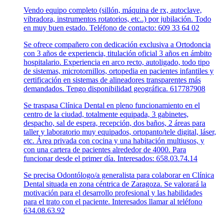
Vendo equipo completo (sillón, máquina de rx, autoclave,
vibradora, instrumentos rotatorios, etc..) por jubilación. Todo
en muy buen estado. Teléfono de contacto: 609 33 64 02
Se ofrece compañero con dedicación exclusiva a Ortodoncia
con 3 años de experiencia, titulación oficial 3 años en ámbito
hospitalario. Experiencia en arco recto, autoligado, todo tipo
de sistemas, microtornillos, ortopedia en pacientes infantiles y
certificación en sistemas de alineadores transparentes más
demandados. Tengo disponibilidad geográfica. 617787908
Se traspasa Clínica Dental en pleno funcionamiento en el
centro de la ciudad, totalmente equipada, 3 gabinetes,
despacho, sal de espera, recepción, dos baños, 2 áreas para
taller y laboratorio muy equipados, ortopanto/tele digital, láser,
etc. Área privada con cocina y una habitación multiusos, y
con una cartera de pacientes alrededor de 4000. Para
funcionar desde el primer día. Interesados: 658.03.74.14
Se precisa Odontólogo/a generalista para colaborar en Clínica
Dental situada en zona céntrica de Zaragoza. Se valorará la
motivación para el desarrollo profesional y las habilidades
para el trato con el paciente. Interesados llamar al teléfono
634.08.63.92