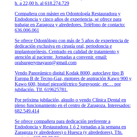
h. a 22,00 h. al 618.274.729
Compañera con máster en Odontología Restauradora y
Endodoncia y cinco años de experiencia, se ofrece para
trabajar en Zaragoza y alrededores. Teléfono de contacto:
636.006.061
Se ofrece Odontólogo con más de 5 años de experiencia de
dedicación exclusiva en cirugía oral, periodoncia e
implantoprótesis. Centrado en calidad de tratamiento y
atención al paciente. Jornadas a convenir. email:
oralsurgerymayaon@gmail.com
Vendo Panorámico digital Kodak 8000, autoclave tipo B
Europa B de Tecno-Gaz, motores de aspiración Kawo 900 y
Kawo 600, bisturí piezoeléctrico Surgysonic, etc… por
jubilación. Tlf. 619625781.
Por próxima jubilación, alquilo o vendo Clínica Dental en
pleno funcionamiento en el centro de Zaragoza. Interesados:
682.549.414
Se ofrece compañera para dedicación preferente a
Endodoncia y Restauradora 1 ó 2 jornadas a la semana en
Zaragoza (y alrededores) o Huesca (y alrededores). Tfn.