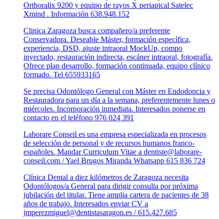
Orthoralix 9200 y equipo de rayos X periapical Satelec
Xmind . Información 638.948.152
Clinica Zaragoza busca compañero/a preferente
Conservadora. Deseable Máster, formación específica,
experiencia, DSD, ajuste intraoral MockUp, compo
inyectado, restauración indirecta, escáner intraoral, fotografía.
Ofrece plan desarrollo, formación continuada, equipo clínico
formado. Tel 655933165
Se precisa Odontólogo General con Máster en Endodoncia y
Restauradora para un día a la semana, preferentemente lunes o
miércoles. Incorporación inmediata. Interesados ponerse en
contacto en el teléfono 976 024 391
Laborare Conseil es una empresa especializada en procesos
de selección de personal y de recursos humanos franco-
españoles. Mandar Curriculum Vitae a dentiste@laborare-
conseil.com / Yael Brugos Miranda Whatsapp 615 836 724
Clínica Dental a diez kilómetros de Zaragoza necesita
Odontólogos/a General para dirigir consulta por próxima
jubilación del titular. Tiene amplia cartera de pacientes de 38
años de trabajo. Interesados enviar CV a
jmperezmiguel@dentistasaragon.es / 615.427.685