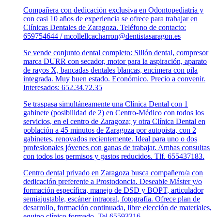
Compañera con dedicación exclusiva en Odontopediatría y
con casi 10 años de experiencia se ofrece para trabajar en
Clínicas Dentales de Zaragoza. Teléfono de contacto:
659754644 / mcollellcacharron@dentistasaragon.es
Se vende conjunto dental completo: Sillón dental, compresor
marca DURR con secador, motor para la aspiración, aparato
de rayos X, bancadas dentales blancas, encimera con pila
integrada. Muy buen estado. Económico. Precio a convenir.
Interesados: 652.34.72.35
Se traspasa simultáneamente una Clínica Dental con 1
gabinete (posibilidad de 2) en Centro-Médico con todos los
servicios, en el centro de Zaragoza; y otra Clínica Dental en
población a 45 minutos de Zaragoza por autopista, con 2
gabinetes, renovados recientemente. Ideal para uno o dos
profesionales jóvenes con ganas de trabajar. Ambas consultas
con todos los permisos y gastos reducidos. Tlf. 655437183.
Centro dental privado en Zaragoza busca compañero/a con
dedicación preferente a Prostodoncia. Deseable Máster y/o
formación específica, manejo de DSD y BOPT, articulador
semiajustable, escáner intraoral, fotografía. Ofrece plan de
desarrollo, formación continuada, libre elección de materiales,
equipo clínico formado. Tel 65593316