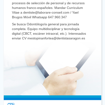
procesos de selección de personal y de recursos
humanos franco-españoles. Mandar Curriculum
Vitae a dentiste@laborare-conseil.com / Yael
Brugos Móvil Whatsapp 647.960.347
Se busca Odontólogo/a general para jornada
completa. Equipo multidisciplinar y tecnología
digital (CBCT, escáner intraoral, etc.). Interesados
enviar CV mestopinanfortea@dentistasaragon.es
Se busca Odontólogo con dedicación preferente o
exclusiva a Cirugía Oral para jornada de dos días
al mes, con posibilidad de ampliar. Clínica familiar.
Interesado/a llamar al 680.468.183.
Se busca compañero generalista para colaborar.
Jornadas a convenir. Incorporación flexible.
Posibilidad de desarrollo profesional. Interesados
974.36.33.36
Se traspasa Clínica Dental en el centro de
Zaragoza con 25 años de antigüedad. La Clínica
dispone de recepción-sala de espera, un gabinete
con sillón y RX intraoral con posibilidad de escáner