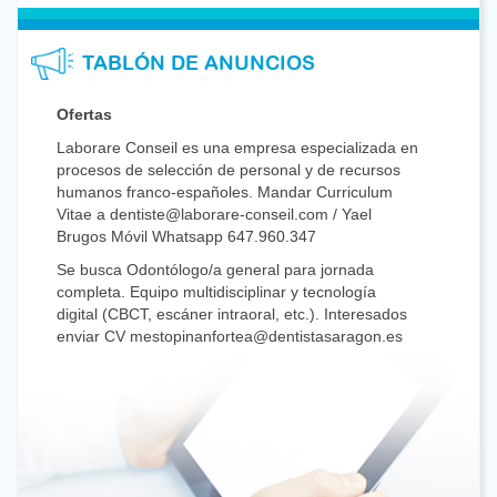
TABLÓN DE ANUNCIOS
Ofertas
Laborare Conseil es una empresa especializada en
procesos de selección de personal y de recursos
humanos franco-españoles. Mandar Curriculum
Vitae a dentiste@laborare-conseil.com / Yael
Brugos Móvil Whatsapp 647.960.347
Se busca Odontólogo/a general para jornada
completa. Equipo multidisciplinar y tecnología
digital (CBCT, escáner intraoral, etc.). Interesados
enviar CV mestopinanfortea@dentistasaragon.es
Se busca Odontólogo con dedicación preferente o
exclusiva a Cirugía Oral para jornada de dos días
al mes, con posibilidad de ampliar. Clínica familiar.
Interesado/a llamar al 680.468.183.
Se busca compañero generalista para colaborar.
Jornadas a convenir. Incorporación flexible.