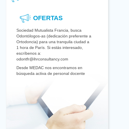
OFERTAS
Sociedad Mutualista Francia, busca
Odontólogos-as (dedicación preferente a
Ortodoncia) para una tranquila ciudad a
1 hora de París. Si estás interesado,
escríbenos a:
odontfr@ihrconsultancy.com
Desde MEDAC nos encontramos en
búsqueda activa de personal docente
para impartir clases en los ciclos
formativos de Prótesis Dental e Higiene
Bucodental de cara al inicio del curso
escolar 2022/2023, para los centros
situados en Zaragoza. Interesados:
contratacion@medac.es / 672132369.
Se busca compañero con experiencia en
Conservadora y Endodoncia para
trabajar los martes, mañana y tarde,