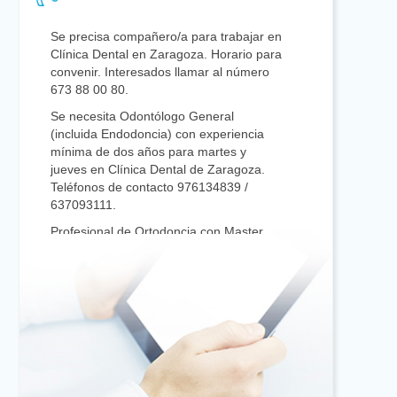
Se precisa compañero/a para trabajar en
Clínica Dental en Zaragoza. Horario para
convenir. Interesados llamar al número
673 88 00 80.
Se necesita Odontólogo General
(incluida Endodoncia) con experiencia
mínima de dos años para martes y
jueves en Clínica Dental de Zaragoza.
Teléfonos de contacto 976134839 /
637093111.
Profesional de Ortodoncia con Master
Oficial de 3 años y 2 de experiencia se
ofrece para trabajar en clínicas en
Zaragoza y alrededores con
disponibilidad de horario y manejo de
todas las técnicas incluyendo Ortopedia
Infantil. Interesados llamar a 655512770
o escribir a
sfacevedotome@dentistasaragon.es