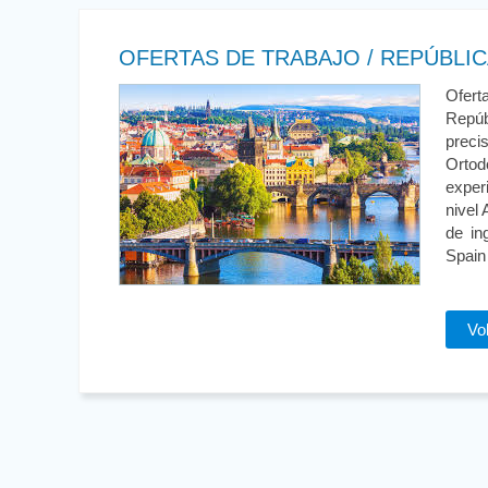
OFERTAS DE TRABAJO / REPÚBLI
Ofert
Repúb
preci
Orto
exper
nivel
de in
Spain
Vo