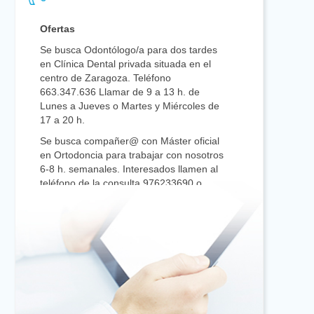
Ofertas
Se busca Odontólogo/a para dos tardes
en Clínica Dental privada situada en el
centro de Zaragoza. Teléfono
663.347.636 Llamar de 9 a 13 h. de
Lunes a Jueves o Martes y Miércoles de
17 a 20 h.
Se busca compañer@ con Máster oficial
en Ortodoncia para trabajar con nosotros
6-8 h. semanales. Interesados llamen al
teléfono de la consulta 976233690 o
envíen su curriculum vitae a
lgarciabiel@dentistasaragon.es
Se precisa Odontólogo con experiencia
en Odontología Restauradora,
Endodoncia, Prostodoncia, para
colaborar en Clínica privada en Zaragoza
centro. Interesados mandar C.V. a
nlafuenteasensio@dentistasaragon.es