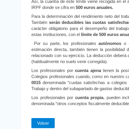
Así, la cuantía de este límite viene recogida en el
IRPF donde se cifra en
500 euros anuales.
Para la determinación del rendimiento neto del trab
También
serán deducibles las cuotas satisfecha
carácter obligatorio para el desempeño del trabaj
estas instituciones, con el
límite de 500 euros anua
Por su parte, los profesionales
autónomos
o q
estimación directa, también tienen la posibilidad 
relacionado con su ejercicio. La deducción deberá a
(habitualmente no suelo venir corregida).
Los profesionales por
cuenta ajena
tienen la pos
Colegios profesionales cuando, como en nuestro caso
0015
denominada “cuotas satisfechas a colegios p
Trabajo y dentro del subapartado de gastos deducibl
Los profesionales por
cuenta propia
, pueden incl
denominada “otros conceptos fiscalmente deducible
Volver