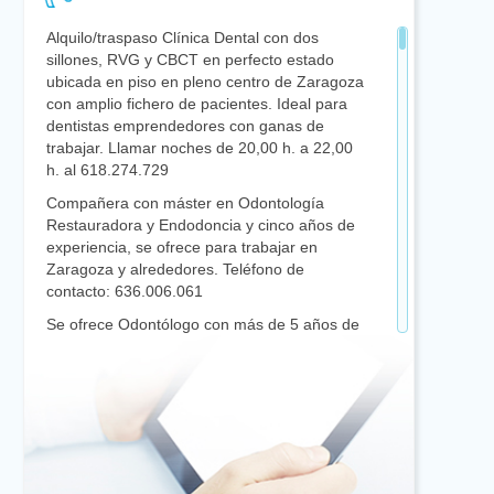
Alquilo/traspaso Clínica Dental con dos
sillones, RVG y CBCT en perfecto estado
ubicada en piso en pleno centro de Zaragoza
con amplio fichero de pacientes. Ideal para
dentistas emprendedores con ganas de
trabajar. Llamar noches de 20,00 h. a 22,00
h. al 618.274.729
Compañera con máster en Odontología
Restauradora y Endodoncia y cinco años de
experiencia, se ofrece para trabajar en
Zaragoza y alrededores. Teléfono de
contacto: 636.006.061
Se ofrece Odontólogo con más de 5 años de
experiencia de dedicación exclusiva en
cirugía oral, periodoncia e implantoprótesis.
Centrado en calidad de tratamiento y atención
al paciente. Jornadas a convenir. email:
oralsurgerymayaon@gmail.com
Vendo Panorámico digital Kodak 8000,
autoclave tipo B Europa B de Tecno-Gaz,