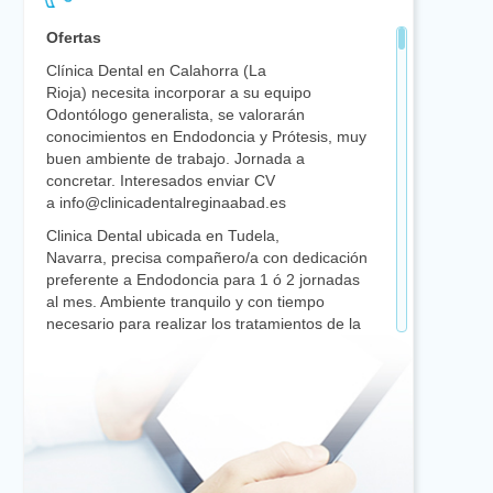
Ofertas
Clínica Dental en Calahorra (La
Rioja) necesita incorporar a su equipo
Odontólogo generalista, se valorarán
conocimientos en Endodoncia y Prótesis, muy
buen ambiente de trabajo. Jornada a
concretar. Interesados enviar CV
a info@clinicadentalreginaabad.es
Clinica Dental ubicada en Tudela,
Navarra, precisa compañero/a con dedicación
preferente a Endodoncia para 1 ó 2 jornadas
al mes. Ambiente tranquilo y con tiempo
necesario para realizar los tratamientos de la
mejor manera posible. 669809994
/ alejandro@drllamas.es
Clínica Dental en Zaragoza precisa
Odontólogo/a generalista por ampliación de
plantilla. Se ofrece contrato a jornada
completa. NO es imprescindible experiencia
previa. Interesados enviar CV