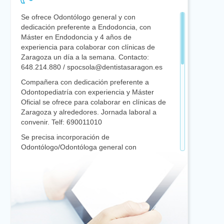
Se ofrece Odontólogo general y con
dedicación preferente a Endodoncia, con
Máster en Endodoncia y 4 años de
experiencia para colaborar con clínicas de
Zaragoza un día a la semana. Contacto:
648.214.880 / spocsola@dentistasaragon.es
Compañera con dedicación preferente a
Odontopediatría con experiencia y Máster
Oficial se ofrece para colaborar en clínicas de
Zaragoza y alrededores. Jornada laboral a
convenir. Telf: 690011010
Se precisa incorporación de
Odontólogo/Odontóloga general con
dedicación preferente o exclusiva a
Endodoncia en Clínica Privada a 70 Km de
Zaragoza. Tlf. 976677564
Odontóloga se ofrece para trabajar en clínica
dental. Buena actitud para el trabajo en
equipo. Mi objetivo es ampliar conocimientos
y crecer profesionalmente. Inscrita en el