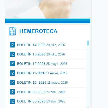
programa de Garantía Juvenil. Tlf:
648213190
Vendo, Traspaso Clínica Dental en Zaragoza
por Jubilación. Interesados llamar al 607 343
345
HEMEROTECA
Se alquila gabinete dental con todo el
equipamiento, incluido Rx periapicales, para
entrar a trabajar. Zona del centro. Interesados
BOLETÍN 14-2026
20 julio, 2026
llamar al 676792048.
BOLETÍN 13-2026
Se precisa compañero para colaboración en
20 julio, 2026
clínica dental situada en Corella (Navarra).
BOLETIN 12-2026
25 mayo, 2026
Interesantes condiciones. Incorporación
inmediata. dentalcorella@gmail.com.
BOLETIN 11-2026
11 mayo, 2026
948401974 y 639363612
BOLETIN 10- 2026
11 mayo, 2026
BOLETIN 09-2026
27 abril, 2026
BOLETIN 08-2026
13 abril, 2026