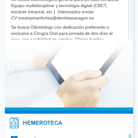
Equipo multidisciplinar y tecnología digital (CBCT,
escáner intraoral, etc.). Interesados enviar
CV mestopinanfortea@dentistasaragon.es
Se busca Odontólogo con dedicación preferente o
exclusiva a Cirugía Oral para jornada de dos días al
mes, con posibilidad de ampliar. Clínica familiar.
Interesado/a llamar al 680.468.183.
Se busca compañero generalista para colaborar.
Jornadas a convenir. Incorporación flexible. Posibilidad
de desarrollo profesional. Interesados 974.36.33.36
Se traspasa Clínica Dental en el centro de Zaragoza
con 25 años de antigüedad. La Clínica dispone de
recepción-sala de espera, un gabinete con sillón y RX
intraoral con posibilidad de escáner intraoral. Sala de
RX con Ortopantomógrafo. No hay posibilidad de
ampliar. Interesados: 656922942
Se traspasa Clínica instalada completamente con
HEMEROTECA
laboratorio, quirófano, sala REA, sala de lavado. Toda la
Clínica tiene instalación finalizada de gases. Aires
acondicionados con zonas de sobrepresión completos.