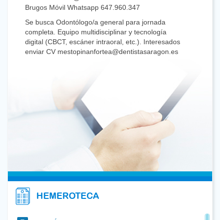
Brugos Móvil Whatsapp 647.960.347
Se busca Odontólogo/a general para jornada
completa. Equipo multidisciplinar y tecnología
digital (CBCT, escáner intraoral, etc.). Interesados
enviar CV mestopinanfortea@dentistasaragon.es
Se busca Odontólogo con dedicación preferente o
exclusiva a Cirugía Oral para jornada de dos días
al mes, con posibilidad de ampliar. Clínica familiar.
Interesado/a llamar al 680.468.183.
Se busca compañero generalista para colaborar.
Jornadas a convenir. Incorporación flexible.
Posibilidad de desarrollo profesional. Interesados
974.36.33.36
Se traspasa Clínica Dental en el centro de
Zaragoza con 25 años de antigüedad. La Clínica
dispone de recepción-sala de espera, un gabinete
con sillón y RX intraoral con posibilidad de escáner
intraoral. Sala de RX con Ortopantomógrafo. No
HEMEROTECA
hay posibilidad de ampliar. Interesados:
656922942