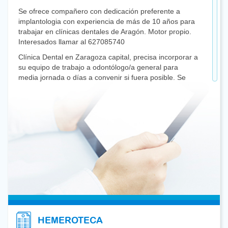
Se ofrece compañero con dedicación preferente a
implantologia con experiencia de más de 10 años para
trabajar en clínicas dentales de Aragón. Motor propio.
Interesados llamar al 627085740
Clínica Dental en Zaragoza capital, precisa incorporar a
su equipo de trabajo a odontólogo/a general para
media jornada o días a convenir si fuera posible. Se
valorará las ganas de formar parte del equipo y estar
en continua formación. Interesados/as contactar al 636
62 35 24
Clínica Dental a diez kilómetros de Zaragoza necesita
Odontólogo general para colaboración pensando en
próxima jubilación. Interesados enviar curriculum:
jmperezmiguel@dentistasaragon.es / 976.78.68.54
Se ofrece Odontólogo con máster en cirugía oral e
implantes, con 4 años de experiencia en implantología
cirugía oral e implantoprótesis. Disponibilidad amplia
para trabajar, vehículo propio y posibilidad de movilidad.
Buen don de gentes. Interesados: 608440755
HEMEROTECA
Se ofrece compañera con experiencia de más de 10