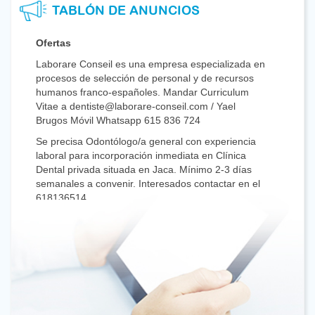
TABLÓN DE ANUNCIOS
Ofertas
Laborare Conseil es una empresa especializada en
procesos de selección de personal y de recursos
humanos franco-españoles. Mandar Curriculum
Vitae a dentiste@laborare-conseil.com / Yael
Brugos Móvil Whatsapp 615 836 724
Se precisa Odontólogo/a general con experiencia
laboral para incorporación inmediata en Clínica
Dental privada situada en Jaca. Mínimo 2-3 días
semanales a convenir. Interesados contactar en el
618136514.
Se precisa Odontólog@ generalista para Clinica
privada en Arnedo (La Rioja) – 941385040
Enviar CV a recepcion.ar@gurpegui.net
Se necesita Odontólogo generalista con
experiencia en Endodoncia para Clinica Dental en
Tudela (Navarra). Jornada a convenir. Interesados
mandar CV a info@imctudela.es teléfono